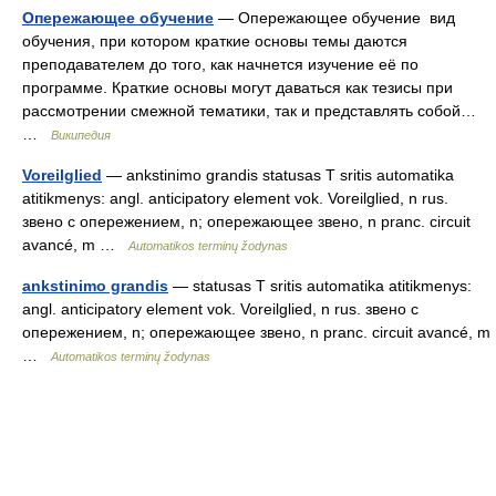
Опережающее обучение
— Опережающее обучение вид
обучения, при котором краткие основы темы даются
преподавателем до того, как начнется изучение её по
программе. Краткие основы могут даваться как тезисы при
рассмотрении смежной тематики, так и представлять собой…
…
Википедия
Voreilglied
— ankstinimo grandis statusas T sritis automatika
atitikmenys: angl. anticipatory element vok. Voreilglied, n rus.
звено с опережением, n; опережающее звено, n pranc. circuit
avancé, m …
Automatikos terminų žodynas
ankstinimo grandis
— statusas T sritis automatika atitikmenys:
angl. anticipatory element vok. Voreilglied, n rus. звено с
опережением, n; опережающее звено, n pranc. circuit avancé, m
…
Automatikos terminų žodynas