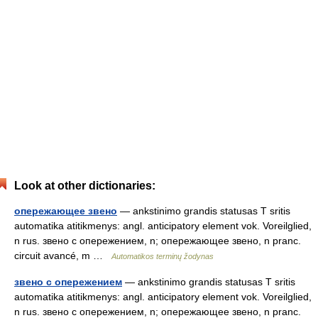
Look at other dictionaries:
опережающее звено
— ankstinimo grandis statusas T sritis
automatika atitikmenys: angl. anticipatory element vok. Voreilglied,
n rus. звено с опережением, n; опережающее звено, n pranc.
circuit avancé, m …
Automatikos terminų žodynas
звено с опережением
— ankstinimo grandis statusas T sritis
automatika atitikmenys: angl. anticipatory element vok. Voreilglied,
n rus. звено с опережением, n; опережающее звено, n pranc.