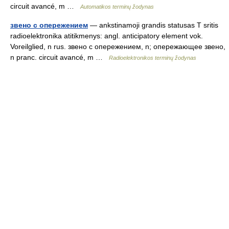
circuit avancé, m …
Automatikos terminų žodynas
звено с опережением
— ankstinamoji grandis statusas T sritis
radioelektronika atitikmenys: angl. anticipatory element vok.
Voreilglied, n rus. звено с опережением, n; опережающее звено,
n pranc. circuit avancé, m …
Radioelektronikos terminų žodynas