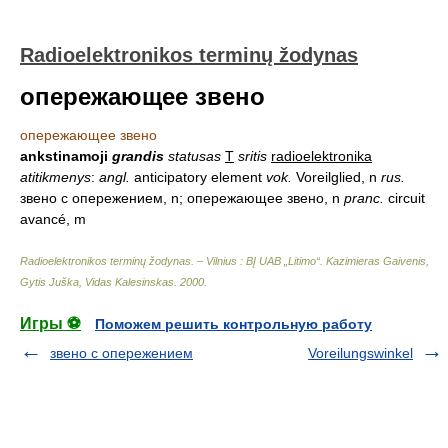
Radioelektronikos terminų žodynas
опережающее звено
опережающее звено
ankstinamoji
grandis
statusas
T
sritis
radioelektronika
atitikmenys
:
angl.
anticipatory element
vok.
Voreilglied, n
rus.
звено с опережением, n; опережающее звено, n
pranc.
circuit
avancé, m
Radioelektronikos terminų žodynas. – Vilnius : BĮ UAB „Litimo“
.
Kazimieras Gaivenis,
Gytis Juška, Vidas Kalesinskas
.
2000
.
Игры ⚽
Поможем решить контрольную работу
звено с опережением
Voreilungswinkel