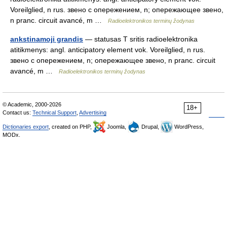
Voreilglied, n rus. звено с опережением, n; опережающее звено,
n pranc. circuit avancé, m …
Radioelektronikos terminų žodynas
ankstinamoji grandis
— statusas T sritis radioelektronika
atitikmenys: angl. anticipatory element vok. Voreilglied, n rus.
звено с опережением, n; опережающее звено, n pranc. circuit
avancé, m …
Radioelektronikos terminų žodynas
© Academic, 2000-2026
18+
Contact us:
Technical Support
,
Advertising
Dictionaries export
, created on PHP,
Joomla,
Drupal,
WordPress,
MODx.