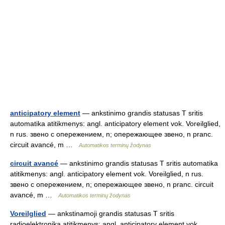
anticipatory element
— ankstinimo grandis statusas T sritis
automatika atitikmenys: angl. anticipatory element vok. Voreilglied,
n rus. звено с опережением, n; опережающее звено, n pranc.
circuit avancé, m …
Automatikos terminų žodynas
circuit avancé
— ankstinimo grandis statusas T sritis automatika
atitikmenys: angl. anticipatory element vok. Voreilglied, n rus.
звено с опережением, n; опережающее звено, n pranc. circuit
avancé, m …
Automatikos terminų žodynas
Voreilglied
— ankstinamoji grandis statusas T sritis
radioelektronika atitikmenys: angl. anticipatory element vok.